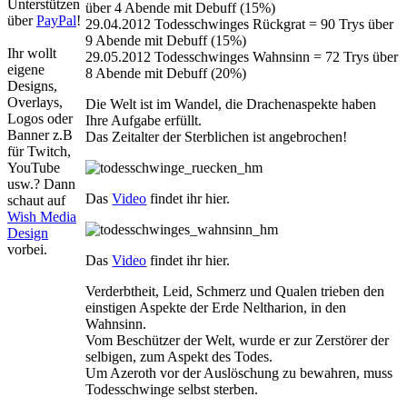
Unterstützen
über 4 Abende mit Debuff (15%)
über
PayPal
!
29.04.2012 Todesschwinges Rückgrat = 90 Trys über
9 Abende mit Debuff (15%)
Ihr wollt
29.05.2012 Todesschwinges Wahnsinn = 72 Trys über
eigene
8 Abende mit Debuff (20%)
Designs,
Overlays,
Die Welt ist im Wandel, die Drachenaspekte haben
Logos oder
Ihre Aufgabe erfüllt.
Banner z.B
Das Zeitalter der Sterblichen ist angebrochen!
für Twitch,
YouTube
usw.? Dann
Das
Video
findet ihr hier.
schaut auf
Wish Media
Design
vorbei.
Das
Video
findet ihr hier.
Verderbtheit, Leid, Schmerz und Qualen trieben den
einstigen Aspekte der Erde Neltharion, in den
Wahnsinn.
Vom Beschützer der Welt, wurde er zur Zerstörer der
selbigen, zum Aspekt des Todes.
Um Azeroth vor der Auslöschung zu bewahren, muss
Todesschwinge selbst sterben.