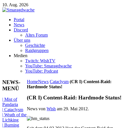
10. Aug. 2026
Portal
News
Discord
Altes Forum
Über uns
Geschichte
Raidgruppen
Medien
Twitch: WishTV
YouTube: Smaragdwache
YouTube: Podcast
NEWS-
Home
News
Cataclysm
(CR I) Content-Raid:
Hardmode Status!
MENÜ
(CR I) Content-Raid: Hardmode Status!
| Mist of
Pandaria
News von
Wish
am
29. Mai 2012
.
| Cataclysm
| Wrath of the
Lichking
| Burning