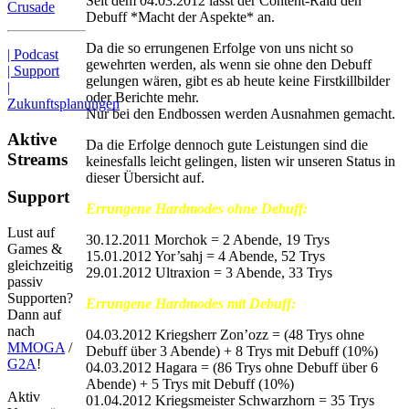
Seit dem 04.03.2012 lässt der Content-Raid den
Crusade
Debuff *Macht der Aspekte* an.
Da die so errungenen Erfolge von uns nicht so
| Podcast
gewehrten werden, als wenn sie ohne den Debuff
| Support
gelungen wären, gibt es ab heute keine Firstkillbilder
|
oder Berichte mehr.
Zukunftsplanungen
Nur bei den Endbossen werden Ausnahmen gemacht.
Aktive
Da die Erfolge dennoch gute Leistungen sind die
Streams
keinesfalls leicht gelingen, listen wir unseren Status in
dieser Übersicht auf.
Support
Errungene Hardmodes ohne Debuff:
Lust auf
30.12.2011 Morchok = 2 Abende, 19 Trys
Games &
15.01.2012 Yor’sahj = 4 Abende, 52 Trys
gleichzeitig
29.01.2012 Ultraxion = 3 Abende, 33 Trys
passiv
Supporten?
Errungene Hardmodes mit Debuff:
Dann auf
nach
04.03.2012 Kriegsherr Zon’ozz = (48 Trys ohne
MMOGA
/
Debuff über 3 Abende) + 8 Trys mit Debuff (10%)
G2A
!
04.03.2012 Hagara = (86 Trys ohne Debuff über 6
Abende) + 5 Trys mit Debuff (10%)
Aktiv
01.04.2012 Kriegsmeister Schwarzhorn = 35 Trys