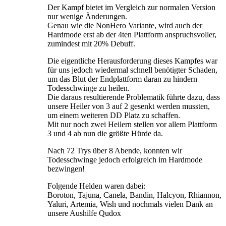
Der Kampf bietet im Vergleich zur normalen Version
nur wenige Änderungen.
Genau wie die NonHero Variante, wird auch der
Hardmode erst ab der 4ten Plattform anspruchsvoller,
zumindest mit 20% Debuff.
Die eigentliche Herausforderung dieses Kampfes war
für uns jedoch wiedermal schnell benötigter Schaden,
um das Blut der Endplattform daran zu hindern
Todesschwinge zu heilen.
Die daraus resultierende Problematik führte dazu, dass
unsere Heiler von 3 auf 2 gesenkt werden mussten,
um einem weiteren DD Platz zu schaffen.
Mit nur noch zwei Heilern stellen vor allem Plattform
3 und 4 ab nun die größte Hürde da.
Nach 72 Trys über 8 Abende, konnten wir
Todesschwinge jedoch erfolgreich im Hardmode
bezwingen!
Folgende Helden waren dabei:
Boroton, Tajuna, Canela, Bandin, Halcyon, Rhiannon,
Yaluri, Artemia, Wish und nochmals vielen Dank an
unsere Aushilfe Qudox