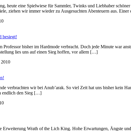
ung, heute eine Spielwiese für Sammler, Twinks und Liebhaber schön
ziele, ziehen wir immer wieder zu Ausgesuchten Abenteuern aus. Einer 
10
 besiegt!
im Professor bisher im Hardmode verbracht. Doch jede Minute war anst
llung lies uns auf einen Sieg hoffen, vor allem […]
 2010
n!
e verbrachten wir bei Anub’arak. So viel Zeit hat uns bisher kein H
 endlich den Sieg […]
10
e Erweiterung Wrath of the Lich King. Hohe Erwartungen, Ängste und