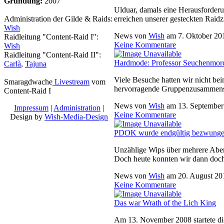
Gründung:
2007
Ulduar, damals eine Herausforder
erreichen unserer gesteckten Raid
Administration der Gilde & Raids:
Wish
News von
Wish
am
7. Oktober 20
Raidleitung "Content-Raid I":
Keine Kommentare
Wish
Raidleitung "Content-Raid II":
Hardmode: Professor Seuchenmord
Carlà
,
Tajuna
Viele Besuche hatten wir nicht be
Smaragdwache
Livestream
vom
hervorragende Gruppenzusammenste
Content-Raid I
News von
Wish
am
13. September
Impressum
|
Administration
|
Keine Kommentare
Design by
Wish-Media-Design
PDOK wurde endgültig bezwunge
Unzählige Wips über mehrere Abend
Doch heute konnten wir dann doch
News von
Wish
am
20. August 20
Keine Kommentare
Das war Wrath of the Lich King
Am 13. November 2008 startete di