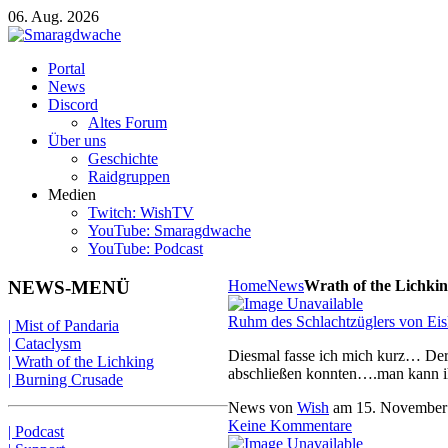
06. Aug. 2026
Portal
News
Discord
Altes Forum
Über uns
Geschichte
Raidgruppen
Medien
Twitch: WishTV
YouTube: Smaragdwache
YouTube: Podcast
NEWS-MENÜ
Home
News
Wrath of the Lichki
Ruhm des Schlachtzüglers von Eisk
| Mist of Pandaria
| Cataclysm
Diesmal fasse ich mich kurz… Der 
| Wrath of the Lichking
abschließen konnten….man kann ih
| Burning Crusade
News von
Wish
am
15. November
Keine Kommentare
| Podcast