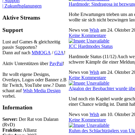
| Support
Hardmode: Sindragosa ist bezwun
| Zukunftsplanungen
Hohe Erwartungen trieben uns an d
Aktive Streams
wollte sie sich nicht bezwingen la
Support
News von
Wish
am
24. Oktober 2
Keine Kommentare
Lust auf Games & gleichzeitig
ICC Hardmodes Status
passiv Supporten?
Dann auf nach
MMOGA
/
G2A
!
Hardmode Status (11/12) Auch wen
schwere Kämpfe die einer Meldun
Aktiv Unterstützen über
PayPal
!
News von
Wish
am
24. Oktober 2
Ihr wollt eigene Designs,
Keine Kommentare
Overlays, Logos oder Banner z.B
für Twitch, YouTube usw.? Dann
Algalon der Beobachter wurde ü
schaut auf
Wish Media Design
vorbei.
Und noch ein Kapitel wurde gesch
einer Chance würdig ist. Damit hab
Information
News von
Wish
am
10. Oktober 2
Server:
Der Rat von Dalaran
Keine Kommentare
(RvD)
Fraktion:
Allianz
Ruhm des Schlachtzüglers von Uldu