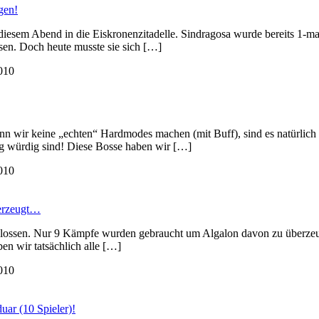
gen!
iesem Abend in die Eiskronenzitadelle. Sindragosa wurde bereits 1-ma
ssen. Doch heute musste sie sich […]
010
n wir keine „echten“ Hardmodes machen (mit Buff), sind es natürlich
g würdig sind! Diese Bosse haben wir […]
010
berzeugt…
lossen. Nur 9 Kämpfe wurden gebraucht um Algalon davon zu überzeu
en wir tatsächlich alle […]
010
ar (10 Spieler)!