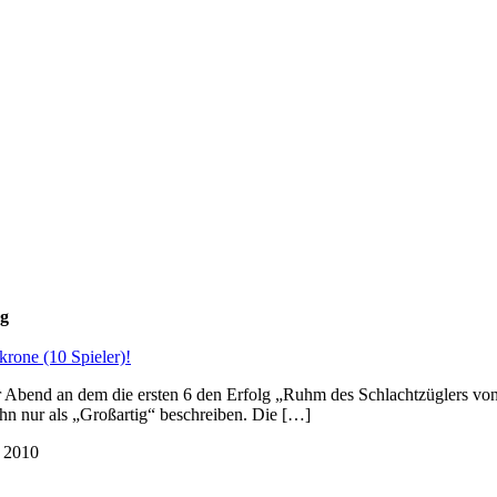
ng
rone (10 Spieler)!
Abend an dem die ersten 6 den Erfolg „Ruhm des Schlachtzüglers von 
n nur als „Großartig“ beschreiben. Die […]
 2010