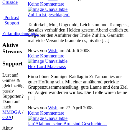
Crusade
Keine Kommentare
Zul’Jin ist geschlagen!
| Podcast
| Support
Tapferkeit, Mut, Ungeduld, Leichtsinn und Teamgeist,
|
das alles verhalf den Helden gestern Abend endlich zu
Zukunftsplanungen
Sieg über den Anführer der Trolle Zul’Jin. Garnicht
mal viele Versuchte brauchte es, bis die […]
Aktive
News von
Wish
am
24. Juli 2008
Streams
Keine Kommentare
Support
Hex Lord Malacrass
Lust auf
Ein schöner Sonniger Raidtag in Zul’aman lies uns
Games &
guter Hoffung sein. Mit einer annähernd perfekte
gleichzeitig
Gruppenzusammenstellung, gute Laune und dem Ziel
passiv
vor Augen wanderten wir los. Die Trolle waren keine
Supporten?
[…]
Dann auf
nach
News von
Wish
am
27. April 2008
MMOGA
/
Keine Kommentare
G2A
!
Jan’Alai und seine Brut sind Geschichte…
Aktiv