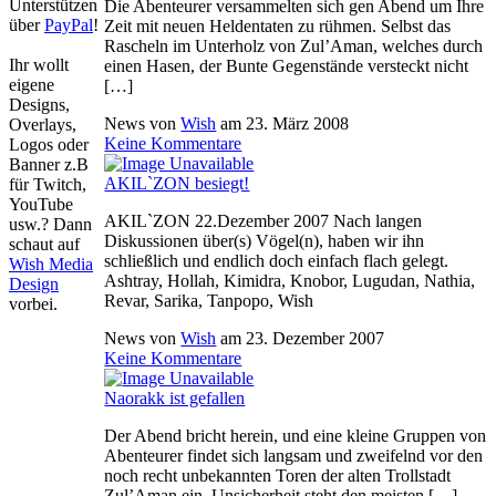
Unterstützen
Die Abenteurer versammelten sich gen Abend um Ihre
über
PayPal
!
Zeit mit neuen Heldentaten zu rühmen. Selbst das
Rascheln im Unterholz von Zul’Aman, welches durch
Ihr wollt
einen Hasen, der Bunte Gegenstände versteckt nicht
eigene
[…]
Designs,
News von
Wish
am
23. März 2008
Overlays,
Keine Kommentare
Logos oder
Banner z.B
AKIL`ZON besiegt!
für Twitch,
YouTube
AKIL`ZON 22.Dezember 2007 Nach langen
usw.? Dann
Diskussionen über(s) Vögel(n), haben wir ihn
schaut auf
schließlich und endlich doch einfach flach gelegt.
Wish Media
Ashtray, Hollah, Kimidra, Knobor, Lugudan, Nathia,
Design
Revar, Sarika, Tanpopo, Wish
vorbei.
News von
Wish
am
23. Dezember 2007
Keine Kommentare
Naorakk ist gefallen
Der Abend bricht herein, und eine kleine Gruppen von
Abenteurer findet sich langsam und zweifelnd vor den
noch recht unbekannten Toren der alten Trollstadt
Zul’Aman ein. Unsicherheit steht den meisten […]