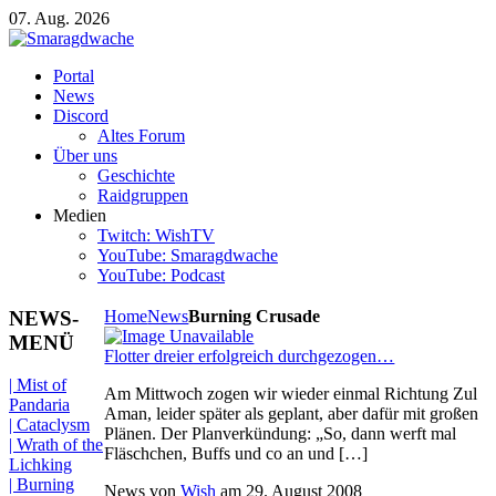
07. Aug. 2026
Portal
News
Discord
Altes Forum
Über uns
Geschichte
Raidgruppen
Medien
Twitch: WishTV
YouTube: Smaragdwache
YouTube: Podcast
NEWS-
Home
News
Burning Crusade
MENÜ
Flotter dreier erfolgreich durchgezogen…
| Mist of
Am Mittwoch zogen wir wieder einmal Richtung Zul
Pandaria
Aman, leider später als geplant, aber dafür mit großen
| Cataclysm
Plänen. Der Planverkündung: „So, dann werft mal
| Wrath of the
Fläschchen, Buffs und co an und […]
Lichking
| Burning
News von
Wish
am
29. August 2008