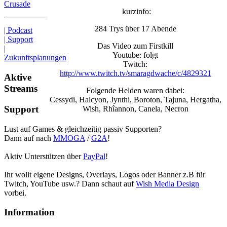
Crusade
kurzinfo:
284 Trys über 17 Abende
| Podcast
| Support
Das Video zum Firstkill
|
Youtube: folgt
Zukunftsplanungen
Twitch:
http://www.twitch.tv/smaragdwache/c/4829321
Aktive
Streams
Folgende Helden waren dabei:
Cessydi, Halcyon, Jynthi, Boroton, Tajuna, Hergatha,
Support
Wish, Rhîannon, Canela, Necron
Lust auf Games & gleichzeitig passiv Supporten?
Dann auf nach
MMOGA
/
G2A
!
Aktiv Unterstützen über
PayPal
!
Ihr wollt eigene Designs, Overlays, Logos oder Banner z.B für
Twitch, YouTube usw.? Dann schaut auf
Wish Media Design
vorbei.
Information