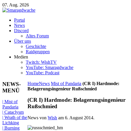
07. Aug. 2026
Portal
News
Discord
Altes Forum
Über uns
Geschichte
Raidgruppen
Medien
Twitch: WishTV
YouTube: Smaragdwache
YouTube: Podcast
NEWS-
Home
News
Mist of Pandaria
(CR I) Hardmode:
Belagerungsingenieur Rußschmied
MENÜ
(CR I) Hardmode: Belagerungsingenieur
| Mist of
Rußschmied
Pandaria
| Cataclysm
| Wrath of the
News von
Wish
am
6. August 2014
.
Lichking
| Burning