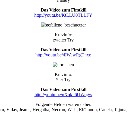
Firsttry
Das Video zum Firstkill
http://youtu.be/KtLLU0TLLFY
Kurzinfo:
zweiter Try
Das Video zum Firstkill
http://youtu.be/4IWawRgTnxo
Kurzinfo:
5ter Try
Das Video zum Firstkill
http://youtu.be/nXqk_6UWogw
Folgende Helden waren dabei:
ru, Viday, Jeanis, Hergatha, Necron, Wish, Rhîannon, Canela, Tajuna,