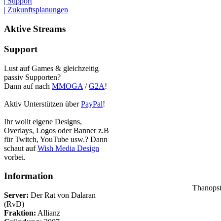
| Support
| Zukunftsplanungen
Aktive Streams
Support
Lust auf Games & gleichzeitig
passiv Supporten?
Dann auf nach
MMOGA
/
G2A
!
Aktiv Unterstützen über
PayPal
!
Ihr wollt eigene Designs,
Overlays, Logos oder Banner z.B
für Twitch, YouTube usw.? Dann
schaut auf
Wish Media Design
vorbei.
Information
Thanopst
Server:
Der Rat von Dalaran
(RvD)
Fraktion:
Allianz