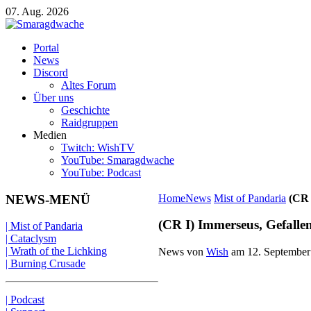
07. Aug. 2026
Portal
News
Discord
Altes Forum
Über uns
Geschichte
Raidgruppen
Medien
Twitch: WishTV
YouTube: Smaragdwache
YouTube: Podcast
NEWS-MENÜ
Home
News
Mist of Pandaria
(CR 
(CR I) Immerseus, Gefalle
| Mist of Pandaria
| Cataclysm
| Wrath of the Lichking
News von
Wish
am
12. September
| Burning Crusade
| Podcast