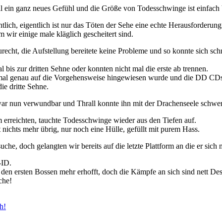
 ein ganz neues Gefühl und die Größe von Todesschwinge ist einfach
tlich, eigentlich ist nur das Töten der Sehe eine echte Herausforderung
wir einige male kläglich gescheitert sind.
echt, die Aufstellung bereitete keine Probleme und so konnte sich schn
is zur dritten Sehne oder konnten nicht mal die erste ab trennen.
l genau auf die Vorgehensweise hingewiesen wurde und die DD CDs 
e dritte Sehne.
r nun verwundbar und Thrall konnte ihn mit der Drachenseele schwe
erreichten, tauchte Todesschwinge wieder aus den Tiefen auf.
nichts mehr übrig, nur noch eine Hülle, gefüllt mit purem Hass.
uche, doch gelangten wir bereits auf die letzte Plattform an die er sich m
-ID.
den ersten Bossen mehr erhofft, doch die Kämpfe an sich sind nett Desi
che!
h!