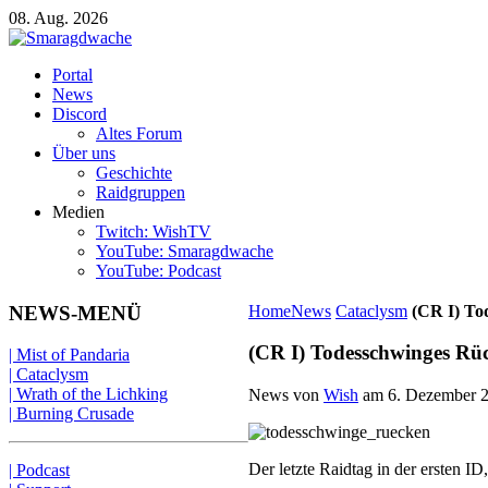
08. Aug. 2026
Portal
News
Discord
Altes Forum
Über uns
Geschichte
Raidgruppen
Medien
Twitch: WishTV
YouTube: Smaragdwache
YouTube: Podcast
NEWS-MENÜ
Home
News
Cataclysm
(CR I) To
(CR I) Todesschwinges Rück
| Mist of Pandaria
| Cataclysm
| Wrath of the Lichking
News von
Wish
am
6. Dezember 
| Burning Crusade
Der letzte Raidtag in der ersten I
| Podcast