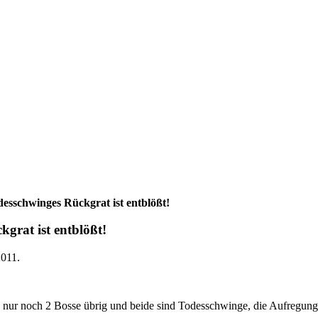
desschwinges Rückgrat ist entblößt!
grat ist entblößt!
2011
.
D, nur noch 2 Bosse übrig und beide sind Todesschwinge, die Aufregung is