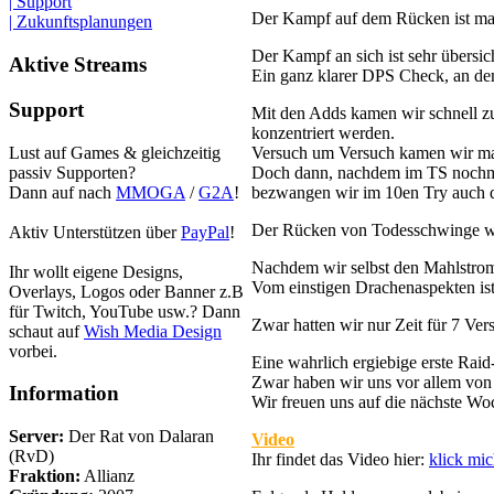
| Support
Der Kampf auf dem Rücken ist mal
| Zukunftsplanungen
Der Kampf an sich ist sehr übersich
Aktive Streams
Ein ganz klarer DPS Check, an dem 
Support
Mit den Adds kamen wir schnell zur
konzentriert werden.
Lust auf Games & gleichzeitig
Versuch um Versuch kamen wir mal b
passiv Supporten?
Doch dann, nachdem im TS nochma
Dann auf nach
MMOGA
/
G2A
!
bezwangen wir im 10en Try auch di
Der Rücken von Todesschwinge wa
Aktiv Unterstützen über
PayPal
!
Nachdem wir selbst den Mahlstrom 
Ihr wollt eigene Designs,
Vom einstigen Drachenaspekten ist 
Overlays, Logos oder Banner z.B
für Twitch, YouTube usw.? Dann
Zwar hatten wir nur Zeit für 7 Vers
schaut auf
Wish Media Design
vorbei.
Eine wahrlich ergiebige erste Raid
Zwar haben wir uns vor allem von 
Information
Wir freuen uns auf die nächste Wo
Server:
Der Rat von Dalaran
Video
(RvD)
Ihr findet das Video hier:
klick mic
Fraktion:
Allianz