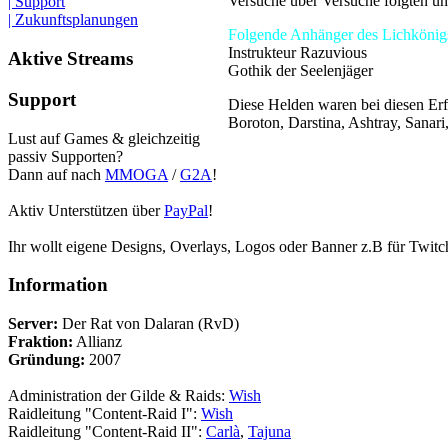
Versuche über Versuche folgten u
| Support
| Zukunftsplanungen
Folgende Anhänger des Lichkönigs
Instrukteur Razuvious
Aktive Streams
Gothik der Seelenjäger
Support
Diese Helden waren bei diesen Erf
Boroton, Darstina, Ashtray, Sanar
Lust auf Games & gleichzeitig
passiv Supporten?
Dann auf nach
MMOGA
/
G2A
!
Aktiv Unterstützen über
PayPal
!
Ihr wollt eigene Designs, Overlays, Logos oder Banner z.B für Twi
Information
Server:
Der Rat von Dalaran (RvD)
Fraktion:
Allianz
Gründung:
2007
Administration der Gilde & Raids:
Wish
Raidleitung "Content-Raid I":
Wish
Raidleitung "Content-Raid II":
Carlà
,
Tajuna