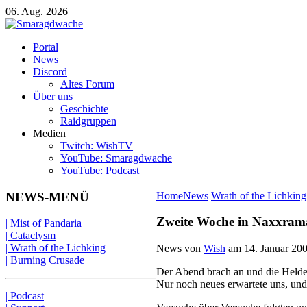
06. Aug. 2026
Portal
News
Discord
Altes Forum
Über uns
Geschichte
Raidgruppen
Medien
Twitch: WishTV
YouTube: Smaragdwache
YouTube: Podcast
NEWS-MENÜ
Home
News
Wrath of the Lichking
Zweite Woche in Naxxram
| Mist of Pandaria
| Cataclysm
| Wrath of the Lichking
News von
Wish
am
14. Januar 20
| Burning Crusade
Der Abend brach an und die Helde
Nur noch neues erwartete uns, und e
| Podcast