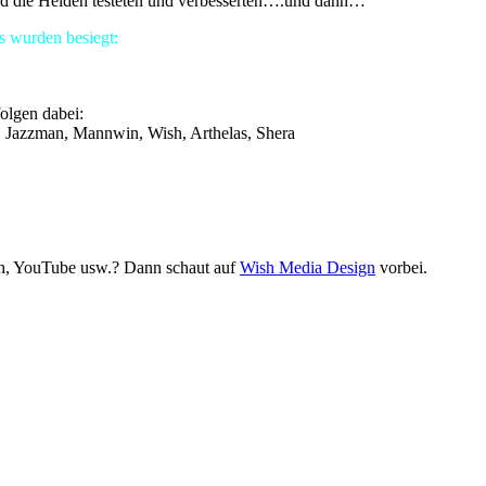
nd die Helden testeten und verbesserten….und dann…
 wurden besiegt:
olgen dabei:
i, Jazzman, Mannwin, Wish, Arthelas, Shera
tch, YouTube usw.? Dann schaut auf
Wish Media Design
vorbei.