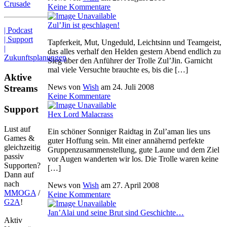
Crusade
Keine Kommentare
Zul’Jin ist geschlagen!
| Podcast
| Support
Tapferkeit, Mut, Ungeduld, Leichtsinn und Teamgeist,
|
das alles verhalf den Helden gestern Abend endlich zu
Zukunftsplanungen
Sieg über den Anführer der Trolle Zul’Jin. Garnicht
mal viele Versuchte brauchte es, bis die […]
Aktive
News von
Wish
am
24. Juli 2008
Streams
Keine Kommentare
Support
Hex Lord Malacrass
Lust auf
Ein schöner Sonniger Raidtag in Zul’aman lies uns
Games &
guter Hoffung sein. Mit einer annähernd perfekte
gleichzeitig
Gruppenzusammenstellung, gute Laune und dem Ziel
passiv
vor Augen wanderten wir los. Die Trolle waren keine
Supporten?
[…]
Dann auf
nach
News von
Wish
am
27. April 2008
MMOGA
/
Keine Kommentare
G2A
!
Jan’Alai und seine Brut sind Geschichte…
Aktiv