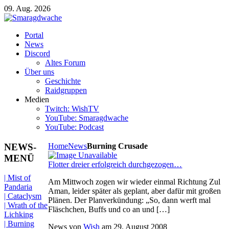
09. Aug. 2026
Portal
News
Discord
Altes Forum
Über uns
Geschichte
Raidgruppen
Medien
Twitch: WishTV
YouTube: Smaragdwache
YouTube: Podcast
NEWS-
Home
News
Burning Crusade
MENÜ
Flotter dreier erfolgreich durchgezogen…
| Mist of
Am Mittwoch zogen wir wieder einmal Richtung Zul
Pandaria
Aman, leider später als geplant, aber dafür mit großen
| Cataclysm
Plänen. Der Planverkündung: „So, dann werft mal
| Wrath of the
Fläschchen, Buffs und co an und […]
Lichking
| Burning
News von
Wish
am
29. August 2008