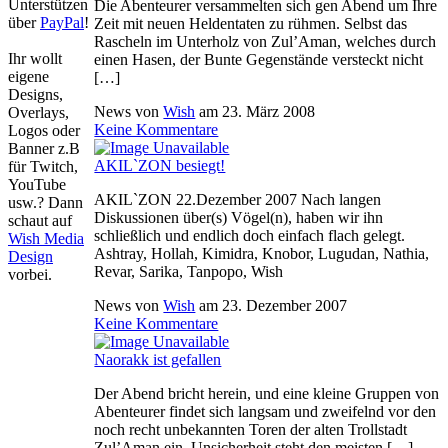
Unterstützen
Die Abenteurer versammelten sich gen Abend um Ihre
über
PayPal
!
Zeit mit neuen Heldentaten zu rühmen. Selbst das
Rascheln im Unterholz von Zul’Aman, welches durch
Ihr wollt
einen Hasen, der Bunte Gegenstände versteckt nicht
eigene
[…]
Designs,
News von
Wish
am
23. März 2008
Overlays,
Keine Kommentare
Logos oder
Banner z.B
AKIL`ZON besiegt!
für Twitch,
YouTube
AKIL`ZON 22.Dezember 2007 Nach langen
usw.? Dann
Diskussionen über(s) Vögel(n), haben wir ihn
schaut auf
schließlich und endlich doch einfach flach gelegt.
Wish Media
Ashtray, Hollah, Kimidra, Knobor, Lugudan, Nathia,
Design
Revar, Sarika, Tanpopo, Wish
vorbei.
News von
Wish
am
23. Dezember 2007
Keine Kommentare
Naorakk ist gefallen
Der Abend bricht herein, und eine kleine Gruppen von
Abenteurer findet sich langsam und zweifelnd vor den
noch recht unbekannten Toren der alten Trollstadt
Zul’Aman ein. Unsicherheit steht den meisten […]