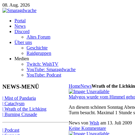
08. Aug. 2026
Portal
News
Discord
Altes Forum
Über uns
Geschichte
Raidgruppen
Medien
Twitch: WishTV
YouTube: Smaragdwache
YouTube: Podcast
NEWS-MENÜ
Home
News
Wrath of the Lichki
Malygos wurde vom Himmel gehol
| Mist of Pandaria
| Cataclysm
An diesem schönen Sonntag Abend 
| Wrath of the Lichking
Turm besucht. Maximal 1 Stunde s
| Burning Crusade
News von
Wish
am
13. Juli 2009
Keine Kommentare
| Podcast