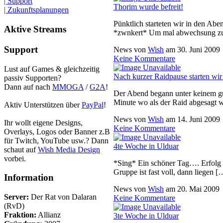
| Support
Thorim wurde befreit!
| Zukunftsplanungen
Pünktlich starteten wir in den Ab
Aktive Streams
*zwnkert* Um mal abwechsung zu
Support
News von
Wish
am
30. Juni 2009
Keine Kommentare
Lust auf Games & gleichzeitig
Nach kurzer Raidpause starten wir 
passiv Supporten?
Dann auf nach
MMOGA
/
G2A
!
Der Abend begann unter keinem gu
Minute wo als der Raid abgesagt we
Aktiv Unterstützen über
PayPal
!
News von
Wish
am
14. Juni 2009
Ihr wollt eigene Designs,
Keine Kommentare
Overlays, Logos oder Banner z.B
für Twitch, YouTube usw.? Dann
4te Woche in Ulduar
schaut auf
Wish Media Design
vorbei.
*Sing* Ein schöner Tag…. Erfolg 
Gruppe ist fast voll, dann liegen [
Information
News von
Wish
am
20. Mai 2009
Server:
Der Rat von Dalaran
Keine Kommentare
(RvD)
Fraktion:
Allianz
3te Woche in Ulduar