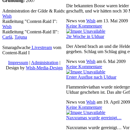
Gründung:
2007
Die bekannten Bosse waren leider 
geschafft, und wir hätten noch 30
Administration der Gilde & Raids:
Wish
News von
Wish
am
13. Mai 2009
Raidleitung "Content-Raid I":
Keine Kommentare
Wish
Raidleitung "Content-Raid II":
2te Woche in Ulduar
Carlà
,
Tajuna
Der Abend brach an und die Helden
Smaragdwache
Livestream
vom
gegeben. Schlag um Schlag ging 
Content-Raid I
News von
Wish
am
6. Mai 2009
Impressum
|
Administration
|
Keine Kommentare
Design by
Wish-Media-Design
Erster Ausflug nach Ulduar
Flammenleviathan wurde niederges
Ulduar geschehen ist. Das alte Ge
News von
Wish
am
19. April 2009
Keine Kommentare
Naxxramas wurde gereinigt…
Naxxramas wurde gereinigt… Vor 5